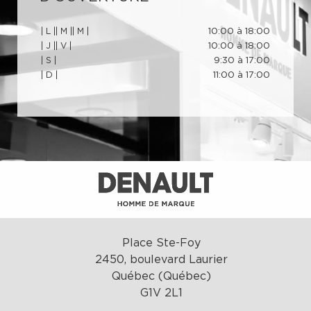
| L |
| M |
| M |
10:00 à 18:00
| J |
| V |
10:00 à 18:00
| S |
9:30 à 17:00
| D |
11:00 à 17:00
Place Ste-Foy
2450, boulevard Laurier
Québec (Québec)
G1V 2L1