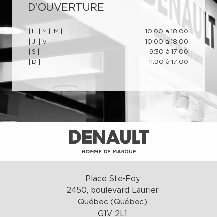
D’OUVERTURE
| L |
| M |
| M |
10:00 à 18:00
| J |
| V |
10:00 à 18:00
| S |
9:30 à 17:00
| D |
11:00 à 17:00
Place Ste-Foy
2450, boulevard Laurier
Québec (Québec)
G1V 2L1