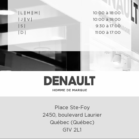
| L |
| M |
| M |
10:00 à 18:00
| J |
| V |
10:00 à 18:00
| S |
9:30 à 17:00
| D |
11:00 à 17:00
Place Ste-Foy
2450, boulevard Laurier
Québec (Québec)
G1V 2L1