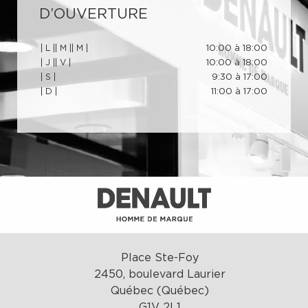
D’OUVERTURE
| L |
| M |
| M |
10:00 à 18:00
| J |
| V |
10:00 à 18:00
| S |
9:30 à 17:00
| D |
11:00 à 17:00
Place Ste-Foy
2450, boulevard Laurier
Québec (Québec)
G1V 2L1