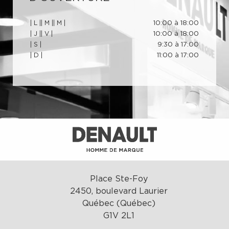
| L |
| M |
| M |
10:00 à 18:00
| J |
| V |
10:00 à 18:00
| S |
9:30 à 17:00
| D |
11:00 à 17:00
Place Ste-Foy
2450, boulevard Laurier
Québec (Québec)
G1V 2L1