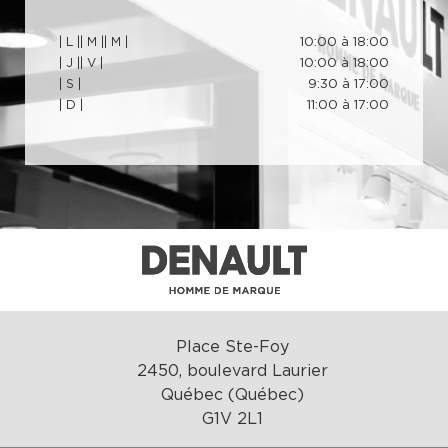
| L |
| M |
| M |
10:00 à 18:00
| J |
| V |
10:00 à 18:00
| S |
9:30 à 17:00
| D |
11:00 à 17:00
Place Ste-Foy
2450, boulevard Laurier
Québec (Québec)
G1V 2L1