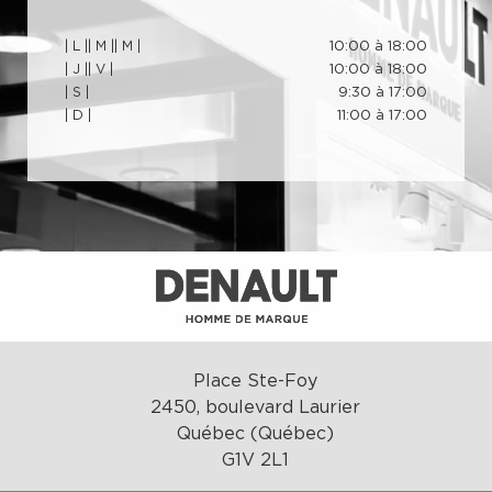
| L |
| M |
| M |
10:00 à 18:00
| J |
| V |
10:00 à 18:00
| S |
9:30 à 17:00
| D |
11:00 à 17:00
Place Ste-Foy
2450, boulevard Laurier
Québec (Québec)
G1V 2L1