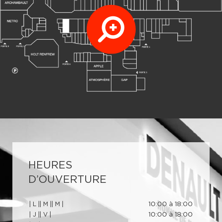
HEURES
D’OUVERTURE
| L |
| M |
| M |
10:00 à 18:00
| J |
| V |
10:00 à 18:00