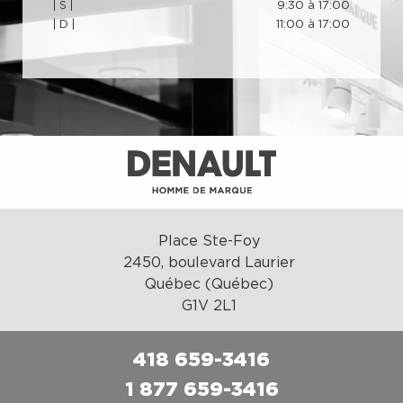
| S |
9:30 à 17:00
| D |
11:00 à 17:00
Place Ste-Foy
2450, boulevard Laurier
Québec (Québec)
G1V 2L1
418 659-3416
1 877 659-3416