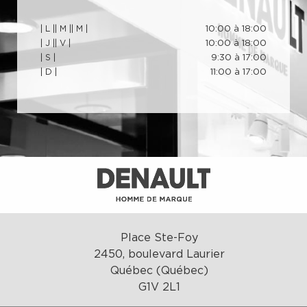
| L |
| M |
| M |
10:00 à 18:00
| J |
| V |
10:00 à 18:00
| S |
9:30 à 17:00
| D |
11:00 à 17:00
Place Ste-Foy
2450, boulevard Laurier
Québec (Québec)
G1V 2L1