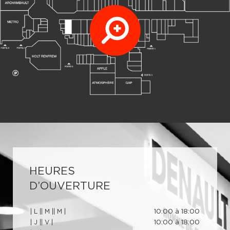
HEURES
D’OUVERTURE
| L |
| M |
| M |
10:00 à 18:00
| J |
| V |
10:00 à 18:00